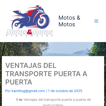
Ir
al
contenido
Motos &
Motos
VENTAJAS DEL
TRANSPORTE PUERTA A
PUERTA
Por
kamilrsg@gmail.com
/
1 de octubre de 2025
🚪🏍️ Ventajas del transporte puerta a puerta de
motocicletas